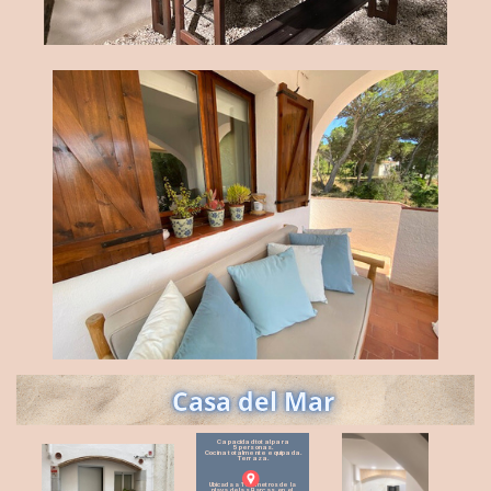
Casa del Mar
Capacidad total para
5 personas.
Cocina totalmente equipada.
Terraza.
Ubicada a 100 metros de
la ​
playa de las Barcas, en el