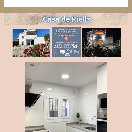
Casa de Riells
Capacidad max.6 personas
Piscina privada de agua
salada
Cocina totalmente equipada
2-Bicicletas de paseo
incluídas.
10 minutos caminado de la ​
playa de Riells.