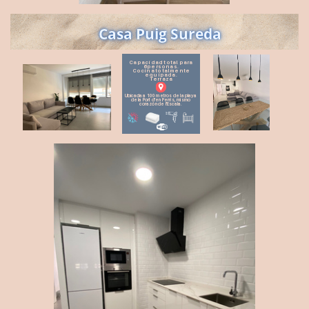
Casa Puig Sureda
Capacidad total para
6 personas.
Cocina totalmente
equipada.
Terraza
Ubicada a 100 metros de la playa ​
de la Port d'en Perris, mismo ​
corazón de l'Escala.